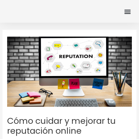
Ir
Me
al
contenido
Navegación
de
entradas
Cómo cuidar y mejorar tu
reputación online