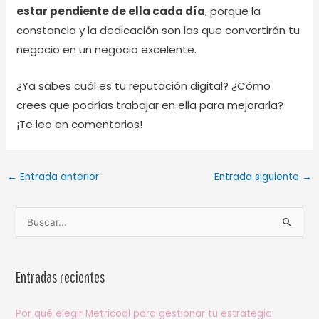
estar pendiente de ella cada día
, porque la
constancia y la dedicación son las que convertirán tu
negocio en un negocio excelente.
¿Ya sabes cuál es tu reputación digital? ¿Cómo
crees que podrías trabajar en ella para mejorarla?
¡Te leo en comentarios!
←
Entrada anterior
Entrada siguiente
→
B
u
s
Entradas recientes
c
a
Por qué elegir Metricool para gestionar tu estrategia