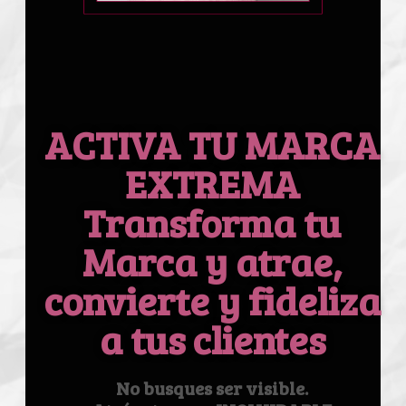
ACTIVA TU MARCA
EXTREMA
Transforma tu
Marca y atrae,
convierte y fideliza
a tus clientes
No busques ser visible.