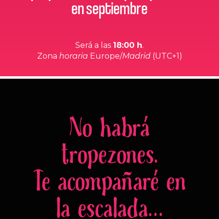
en septiembre
Será a las
18:00 h
.
Zona
horaria
Europe/
Madrid
(UTC+1)
No habrá
tropezones.
Te acompañaré en
la escalada…