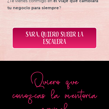
¿Te vienes conmigo en
el viaje que cambiará
tu negocio para siempre
?
SARA, QUIERO SUBIR LA
ESCALERA
Quiero que
conozcas la mentoría
grupal