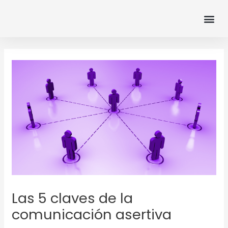
Ir
Me
al
contenido
Navegación
de
entradas
Las 5 claves de la
comunicación asertiva