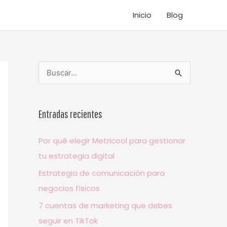
Inicio
Blog
B
u
s
Entradas recientes
c
a
Por qué elegir Metricool para gestionar
r
tu estrategia digital
p
Estrategia de comunicación para
o
negocios físicos
r
7 cuentas de marketing que debes
:
seguir en TikTok