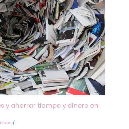
s y ahorrar tiempo y dinero en
nidos
/