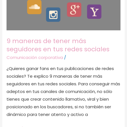
tus
redes
sociales
9 maneras de tener más
seguidores en tus redes sociales
Comunicación corporativa
/
¿Quieres ganar fans en tus publicaciones de redes
sociales? Te explico 9 maneras de tener más
seguidores en tus redes sociales. Para conseguir más
adeptos en tus canales de comunicación, no sólo
tienes que crear contenido llamativo, viral y bien
posicionado en los buscadores, si no también ser
dinámico para tener atento y activo a