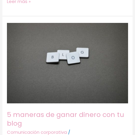
Leer más »
5
maneras
de
ganar
dinero
con
tu
blog
5 maneras de ganar dinero con tu
blog
Comunicación corporativa
/