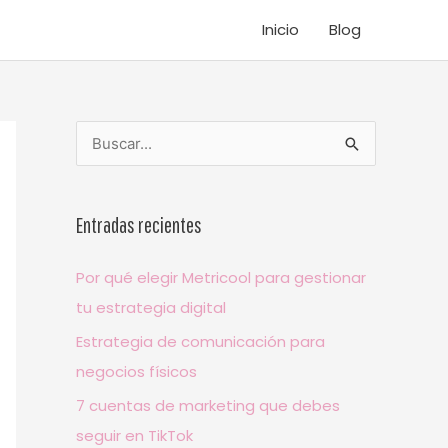
Inicio
Blog
B
u
s
Entradas recientes
c
a
Por qué elegir Metricool para gestionar
r
tu estrategia digital
p
Estrategia de comunicación para
o
negocios físicos
r
7 cuentas de marketing que debes
:
seguir en TikTok