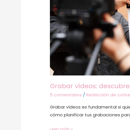
triunfen
Grabar vídeos: descubr
5 comentarios
/
Redacción de conte
Grabar vídeos es fundamental si qui
cómo planificar tus grabaciones para
Leer más »