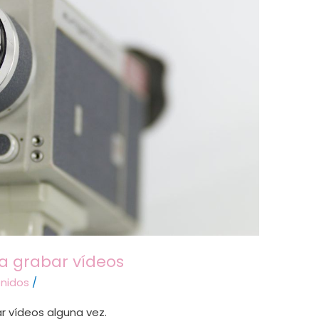
a grabar vídeos
nidos
/
 vídeos alguna vez.