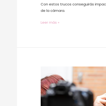
Con estos trucos conseguirás impacta
de la cámara.
Leer más »
Grabar
vídeos:
descubre
cómo
hacer
que