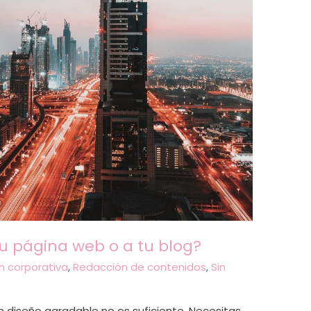
tu página web o a tu blog?
 corporativa
,
Redacción de contenidos
,
Sin
un diseño agradable no es suficiente. Necesitas