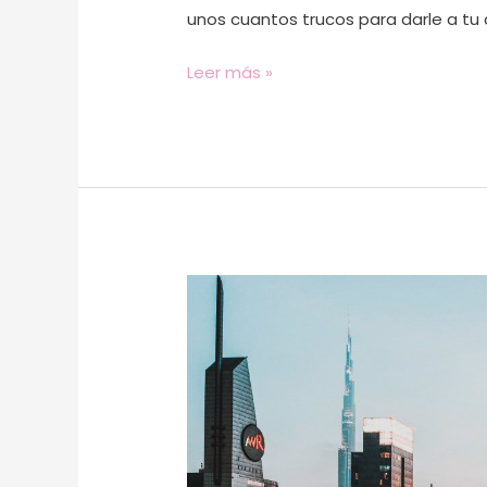
unos cuantos trucos para darle a tu 
Leer más »
¿Cómo
atraer
tráfico
a
tu
página
web