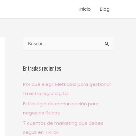
Inicio
Blog
B
u
s
Entradas recientes
c
a
Por qué elegir Metricool para gestionar
r
tu estrategia digital
p
Estrategia de comunicación para
o
negocios físicos
r
7 cuentas de marketing que debes
:
seguir en TikTok