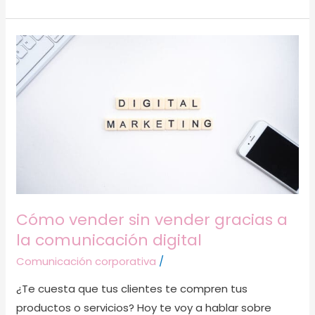
Cómo
vender
sin
vender
gracias
a
la
comunicación
digital
Cómo vender sin vender gracias a
la comunicación digital
Comunicación corporativa
/
¿Te cuesta que tus clientes te compren tus
productos o servicios? Hoy te voy a hablar sobre