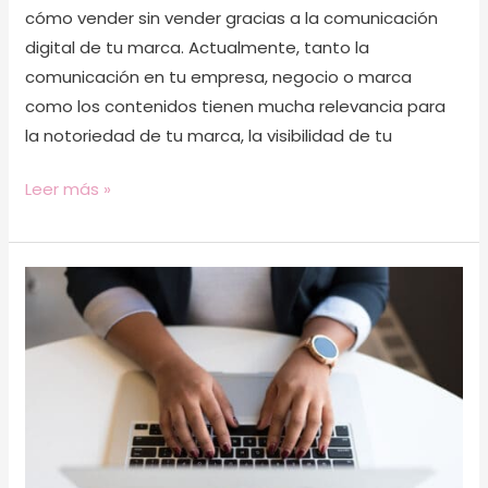
cómo vender sin vender gracias a la comunicación
digital de tu marca. Actualmente, tanto la
comunicación en tu empresa, negocio o marca
como los contenidos tienen mucha relevancia para
la notoriedad de tu marca, la visibilidad de tu
Leer más »
Cómo
poner
un
título
efectivo
en
tus
posts