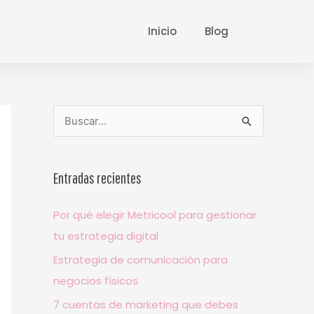
Inicio
Blog
B
u
s
Entradas recientes
c
a
Por qué elegir Metricool para gestionar
r
tu estrategia digital
p
Estrategia de comunicación para
o
negocios físicos
r
7 cuentas de marketing que debes
: