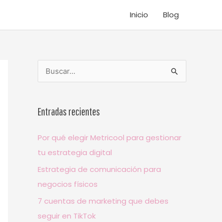
Inicio
Blog
B
u
s
Entradas recientes
c
a
Por qué elegir Metricool para gestionar
r
tu estrategia digital
p
Estrategia de comunicación para
o
negocios físicos
r
7 cuentas de marketing que debes
:
seguir en TikTok