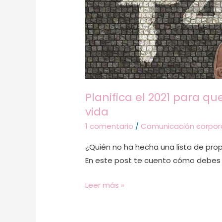
que
sea
el
año
más
exitoso
de
Planifica el 2021 para q
tu
vida
vida
1 comentario
/
Comunicación corpor
¿Quién no ha hecha una lista de pro
En este post te cuento cómo debes pl
Leer más »