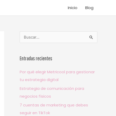
Inicio
Blog
B
u
s
Entradas recientes
c
a
Por qué elegir Metricool para gestionar
r
tu estrategia digital
p
Estrategia de comunicación para
o
negocios físicos
r
7 cuentas de marketing que debes
:
seguir en TikTok