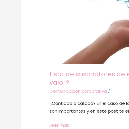
su
valor?
Lista de suscriptores d
valor?
Comunicación corporativa
/
¿Cantidad o calidad? En el caso de l
son importantes y en este post te en
Leer más »