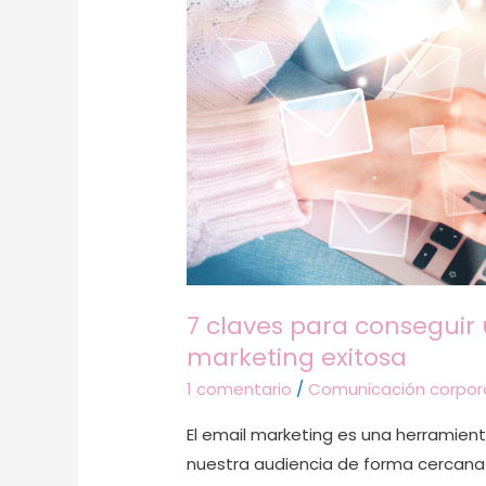
una
estrategia
de
email
marketing
exitosa
7 claves para conseguir
marketing exitosa
1 comentario
/
Comunicación corpor
El email marketing es una herramie
nuestra audiencia de forma cercana 