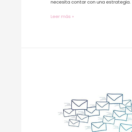
necesita contar con una estrategia.
Leer más »
Lista
de
suscriptores
de
email:
¿cómo
puedes
medir