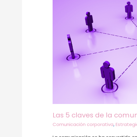
5
claves
de
la
comunicación
asertiva
Las 5 claves de la comun
Comunicación corporativa
,
Estrateg