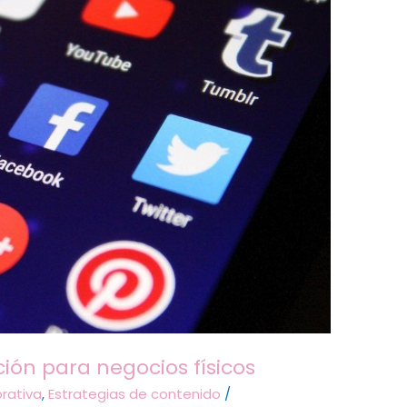
ión para negocios físicos
rativa
,
Estrategias de contenido
/