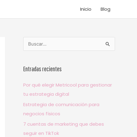
Inicio
Blog
B
u
s
Entradas recientes
c
a
Por qué elegir Metricool para gestionar
r
tu estrategia digital
p
Estrategia de comunicación para
o
negocios físicos
r
7 cuentas de marketing que debes
:
seguir en TikTok