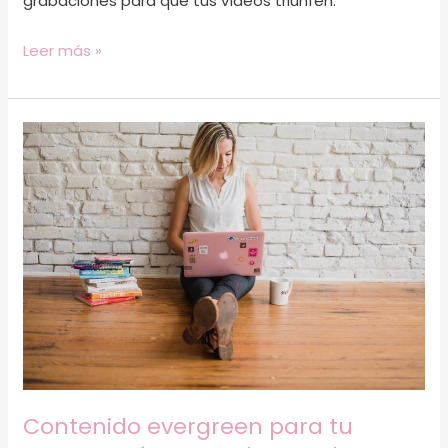
grabaciones para que tus vídeos triunfen.
Leer más »
Contenido
evergreen
para
tu
marca:
¿cómo
puedo
crearlo?
Contenido evergreen para tu