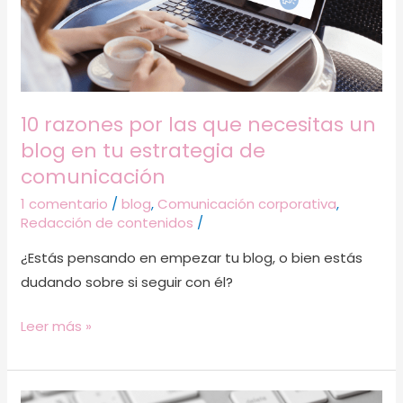
necesitas
un
blog
en
tu
10 razones por las que necesitas un
estrategia
blog en tu estrategia de
de
comunicación
comunicación
1 comentario
/
blog
,
Comunicación corporativa
,
Redacción de contenidos
/
¿Estás pensando en empezar tu blog, o bien estás
dudando sobre si seguir con él?
Leer más »
La