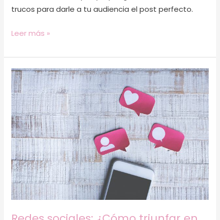
trucos para darle a tu audiencia el post perfecto.
Leer más »
Redes
sociales:
¿Cómo
triunfar
en
2021?
Redes sociales: ¿Cómo triunfar en