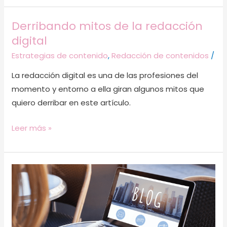
Derribando mitos de la redacción
Derribando
digital
mitos
de
Estrategias de contenido
,
Redacción de contenidos
/
la
La redacción digital es una de las profesiones del
redacción
momento y entorno a ella giran algunos mitos que
digital
quiero derribar en este artículo.
Leer más »
10
razones
por
las
que