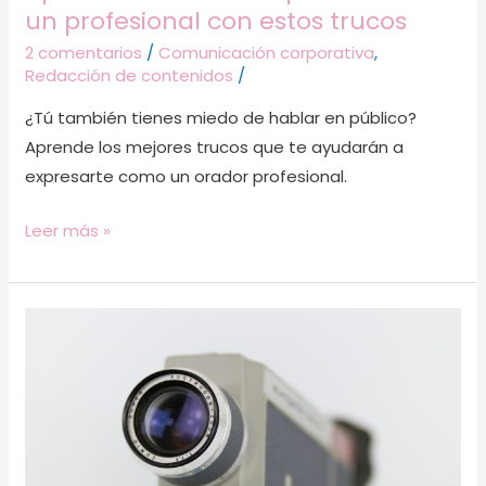
un profesional con estos trucos
2 comentarios
/
Comunicación corporativa
,
Redacción de contenidos
/
¿Tú también tienes miedo de hablar en público?
Aprende los mejores trucos que te ayudarán a
expresarte como un orador profesional.
Leer más »
Cómo
superar
el
miedo
a
grabar