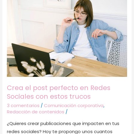
Crea
el
post
perfecto
en
Redes
Sociales
con
estos
trucos
Crea el post perfecto en Redes
Sociales con estos trucos
3 comentarios
/
Comunicación corporativa
,
Redacción de contenidos
/
¿Quieres crear publicaciones que impacten en tus
redes sociales? Hoy te propongo unos cuantos