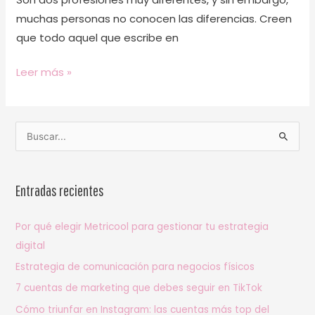
muchas personas no conocen las diferencias. Creen
que todo aquel que escribe en
Leer más »
B
u
s
Entradas recientes
c
a
Por qué elegir Metricool para gestionar tu estrategia
r
digital
p
Estrategia de comunicación para negocios físicos
o
7 cuentas de marketing que debes seguir en TikTok
r
Cómo triunfar en Instagram: las cuentas más top del
: