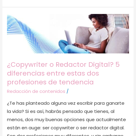
¿Copywriter
o
Redactor
Digital?
5
diferencias
¿Copywriter o Redactor Digital? 5
entre
diferencias entre estas dos
estas
profesiones de tendencia
dos
Redacción de contenidos
/
profesiones
de
¿Te has planteado alguna vez escribir para ganarte
tendencia
la vida? Si es así, habrás pensado que tienes, al
menos, dos muy buenas opciones que actualmente
están en auge: ser copywriter o ser redactor digital.
Son dos profesiones muy diferentes, y sin embargo,