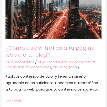
web
o
a
tu
blog?
¿Cómo atraer tráfico a tu página
web o a tu blog?
44 comentarios
/
blog
,
Comunicación corporativa
,
Redacción de contenidos
,
Sin categoría
/
Publicar contenido de valor y tener un diseño
agradable no es suficiente. Necesitas atraer tráfico
a tu página web, para que tu contenido tenga éxito.
Leer más »