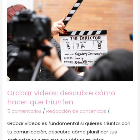
Grabar
vídeos:
descubre
cómo
hacer
que
triunfen
Grabar vídeos: descubre cómo
hacer que triunfen
5 comentarios
/
Redacción de contenidos
/
Grabar vídeos es fundamental si quieres triunfar con
tu comunicación, descubre cómo planificar tus