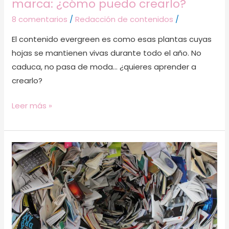
marca: ¿cómo puedo crearlo?
8 comentarios
/
Redacción de contenidos
/
El contenido evergreen es como esas plantas cuyas
hojas se mantienen vivas durante todo el año. No
caduca, no pasa de moda… ¿quieres aprender a
crearlo?
Leer más »
Cómo
reciclar
contenidos
y
ahorrar
tiempo