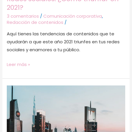
2021?
3 comentarios
/
Comunicación corporativa
,
Redacción de contenidos
/
Aquí tienes las tendencias de contenidos que te
ayudarán a que este año 2021 triunfes en tus redes
sociales y enamores a tu público.
Leer más »
¿Cómo
atraer
tráfico
a
tu
página