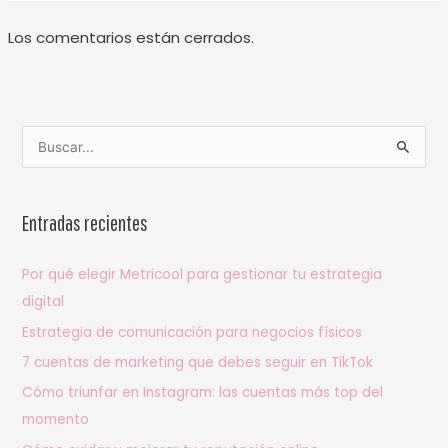
Los comentarios están cerrados.
B
u
s
Entradas recientes
c
a
Por qué elegir Metricool para gestionar tu estrategia
r
digital
p
Estrategia de comunicación para negocios físicos
o
7 cuentas de marketing que debes seguir en TikTok
r
Cómo triunfar en Instagram: las cuentas más top del
:
momento