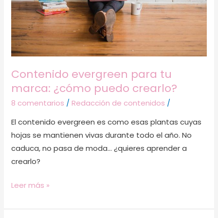
puedo
crearlo?
Contenido evergreen para tu
marca: ¿cómo puedo crearlo?
8 comentarios
/
Redacción de contenidos
/
El contenido evergreen es como esas plantas cuyas
hojas se mantienen vivas durante todo el año. No
caduca, no pasa de moda… ¿quieres aprender a
crearlo?
Leer más »