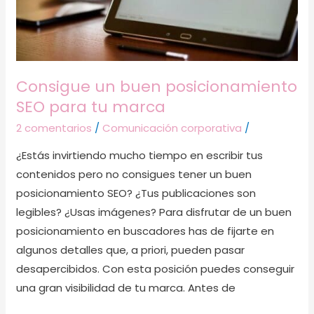
marca
Consigue un buen posicionamiento
SEO para tu marca
2 comentarios
/
Comunicación corporativa
/
¿Estás invirtiendo mucho tiempo en escribir tus
contenidos pero no consigues tener un buen
posicionamiento SEO? ¿Tus publicaciones son
legibles? ¿Usas imágenes? Para disfrutar de un buen
posicionamiento en buscadores has de fijarte en
algunos detalles que, a priori, pueden pasar
desapercibidos. Con esta posición puedes conseguir
una gran visibilidad de tu marca. Antes de