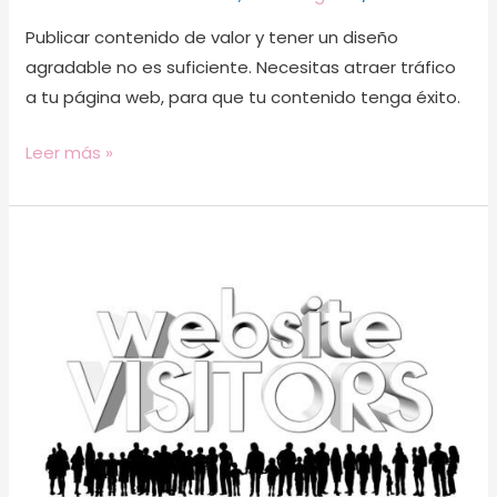
Publicar contenido de valor y tener un diseño
agradable no es suficiente. Necesitas atraer tráfico
a tu página web, para que tu contenido tenga éxito.
Leer más »
¿Qué
es
el
contenido
Evergreen
y
cómo
ayuda
a