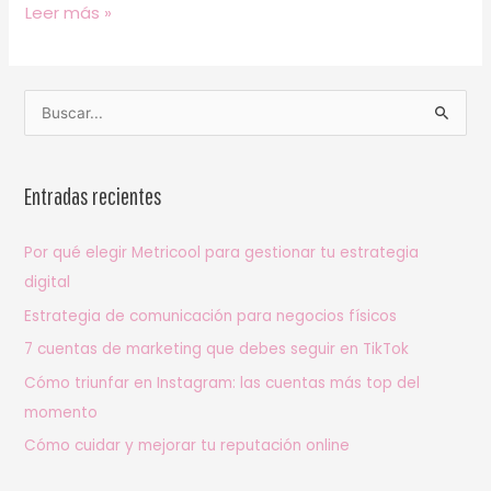
Leer más »
B
u
s
Entradas recientes
c
a
Por qué elegir Metricool para gestionar tu estrategia
r
digital
p
Estrategia de comunicación para negocios físicos
o
7 cuentas de marketing que debes seguir en TikTok
r
Cómo triunfar en Instagram: las cuentas más top del
:
momento
Cómo cuidar y mejorar tu reputación online