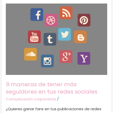
9
maneras
de
tener
más
seguidores
en
tus
redes
sociales
9 maneras de tener más
seguidores en tus redes sociales
Comunicación corporativa
/
¿Quieres ganar fans en tus publicaciones de redes