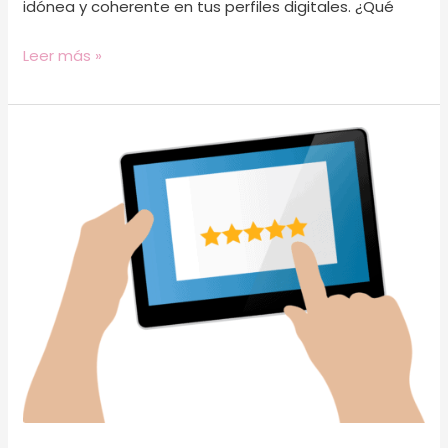
idónea y coherente en tus perfiles digitales. ¿Qué
Leer más »
5
claves
para
escribir
un
texto
de
calidad