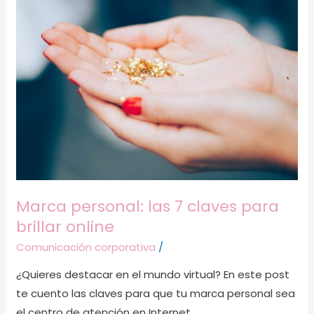
Marca
personal:
las
7
claves
para
brillar
online
Marca personal: las 7 claves para
brillar online
Comunicación corporativa
/
¿Quieres destacar en el mundo virtual? En este post
te cuento las claves para que tu marca personal sea
el centro de atención en Internet.