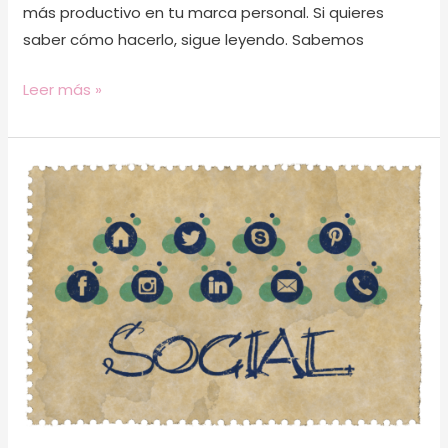
más productivo en tu marca personal. Si quieres
saber cómo hacerlo, sigue leyendo. Sabemos
Leer más »
Cómo
fidelizar
a
tus
clientes
con
tu
comunicación