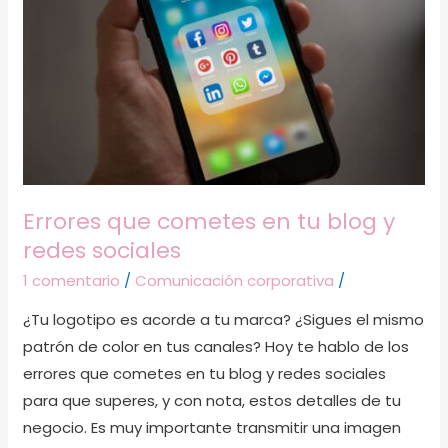
en
tu
blog
y
redes
sociales
Errores que cometes en tu blog y
redes sociales
1 comentario
/
Comunicación corporativa
/
¿Tu logotipo es acorde a tu marca? ¿Sigues el mismo
patrón de color en tus canales? Hoy te hablo de los
errores que cometes en tu blog y redes sociales
para que superes, y con nota, estos detalles de tu
negocio. Es muy importante transmitir una imagen