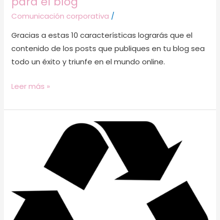
para el blog
Comunicación corporativa
/
Gracias a estas 10 características lograrás que el
contenido de los posts que publiques en tu blog sea
todo un éxito y triunfe en el mundo online.
Leer más »
5
ideas
para
reciclar
contenidos
y
ahorrar