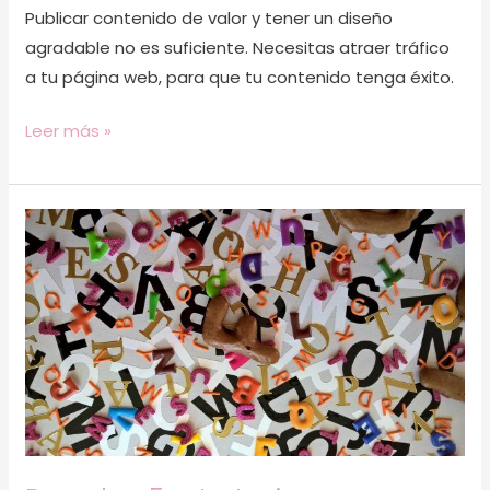
Publicar contenido de valor y tener un diseño
agradable no es suficiente. Necesitas atraer tráfico
a tu página web, para que tu contenido tenga éxito.
Leer más »
Descubre
5
estrategias
para
mantener
tu
contenido
actualizado