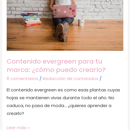
tu
marca:
¿cómo
puedo
crearlo?
Contenido evergreen para tu
marca: ¿cómo puedo crearlo?
8 comentarios
/
Redacción de contenidos
/
El contenido evergreen es como esas plantas cuyas
hojas se mantienen vivas durante todo el año. No
caduca, no pasa de moda… ¿quieres aprender a
crearlo?
Leer más »