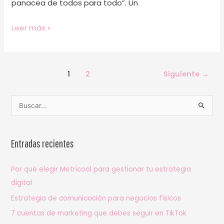
panacea de todos para todo”. Un
Leer más »
1
2
Siguiente
→
B
u
s
Entradas recientes
c
a
Por qué elegir Metricool para gestionar tu estrategia
r
digital
p
Estrategia de comunicación para negocios físicos
o
7 cuentas de marketing que debes seguir en TikTok
r