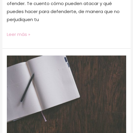
ofender. Te cuento cómo pueden atacar y qué
puedes hacer para defenderte, de manera que no
perjudiquen tu
Leer más »
Guía
para
contar
historias
que
conecten
con
tu
público