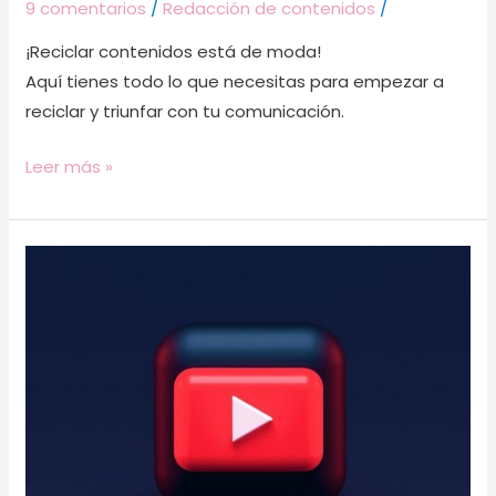
9 comentarios
/
Redacción de contenidos
/
¡Reciclar contenidos está de moda!
Aquí tienes todo lo que necesitas para empezar a
reciclar y triunfar con tu comunicación.
Leer más »
Incluye
un
videoblog
en
tu
estrategia
de
contenidos