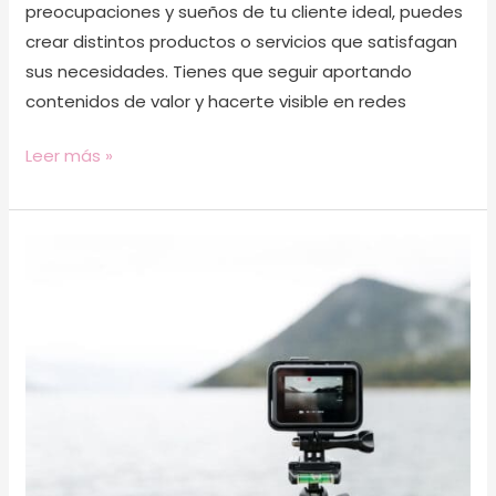
preocupaciones y sueños de tu cliente ideal, puedes
crear distintos productos o servicios que satisfagan
sus necesidades. Tienes que seguir aportando
contenidos de valor y hacerte visible en redes
Leer más »
11
Consejos
para
dar
el
salto
al
vídeo