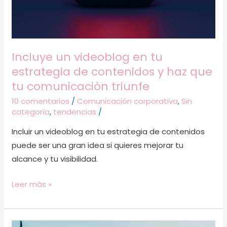
y
haz
que
tu
Incluye un videoblog en tu
comunicación
estrategia de contenidos y haz que
triunfe
tu comunicación triunfe
10 comentarios
/
Comunicación corporativa
,
Sin
categoría
,
tendencias
/
Incluir un videoblog en tu estrategia de contenidos
puede ser una gran idea si quieres mejorar tu
alcance y tu visibilidad.
Leer más »
¿Cómo