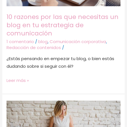
en
tu
10 razones por las que necesitas un
estrategia
blog en tu estrategia de
de
comunicación
comunicación
1 comentario
/
blog
,
Comunicación corporativa
,
Redacción de contenidos
/
¿Estás pensando en empezar tu blog, o bien estás
dudando sobre si seguir con él?
Leer más »
Contenido
evergreen
para