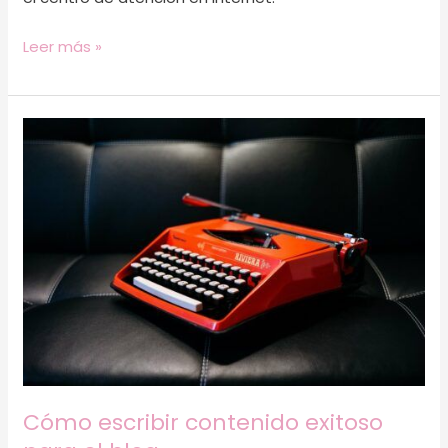
Leer más »
Cómo
escribir
contenido
exitoso
para
el
blog
Cómo escribir contenido exitoso