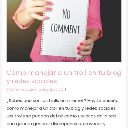
a
un
troll
en
tu
blog
y
redes
sociales
Cómo manejar a un troll en tu blog
y redes sociales
Comunicación corporativa
/
¿Sabes qué son los trolls en internet? Hoy te enseño
cómo manejar a un troll en tu blog y redes sociales.
Los trolls se pueden definir como usuarios de la red
que quieren generar discrepancias, provocar y