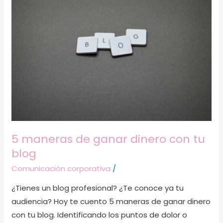
maneras
de
ganar
dinero
con
tu
blog
5 maneras de ganar dinero con tu
blog
Comunicación corporativa
/
¿Tienes un blog profesional? ¿Te conoce ya tu
audiencia? Hoy te cuento 5 maneras de ganar dinero
con tu blog. Identificando los puntos de dolor o